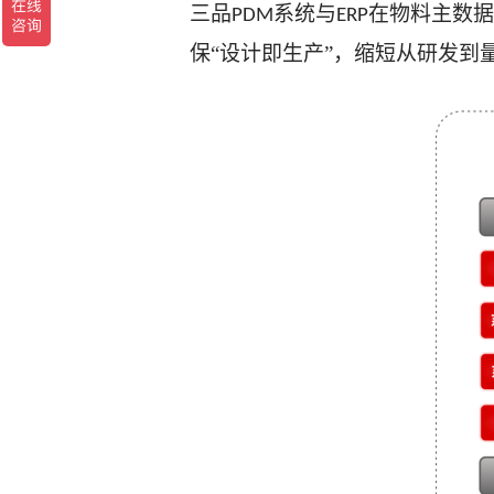
三品
系统与
在物料主数据
PDM
ERP
保“设计即生产”，缩短从研发到